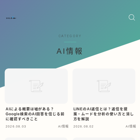
CATEGORY
AI情報
AIによる概要は嘘がある？
LINEのAI返信とは？返信を提
Google検索のAI回答を信じる前
案・ムードを分析の使い方と消し
に確認すべきこと
方を解説
2026.08.03
AI情報
2026.08.02
AI情報